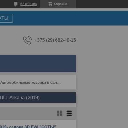
62 отзыва
Корзина
КТЫ
+375 (29) 682-48-15
Автомобильные коврики в салон и багажник для renault arkana (2019)
LT Arkana (2019)
2019- салона 3D EVA "СОТЫ"