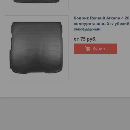
Коврик Renault Arkana c 2
полиуретановый глубокий
текстильный
В наличии
от 75
руб.
Купить