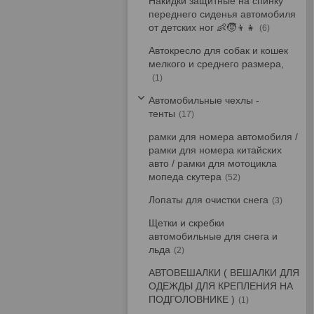
Накидки защитные на спинку
переднего сиденья автомобиля
от детских ног 👶🧒👦👧
6
Автокресло для собак и кошек
мелкого и среднего размера,
1
Автомобильные чехлы -
тенты
17
рамки для номера автомобиля /
рамки для номера китайских
авто / рамки для мотоцикла
мопеда скутера
52
Лопаты для очистки снега
3
Щетки и скребки
автомобильные для снега и
льда
2
АВТОВЕШАЛКИ ( ВЕШАЛКИ ДЛЯ
ОДЕЖДЫ ДЛЯ КРЕПЛЕНИЯ НА
ПОДГОЛОВНИКЕ )
1