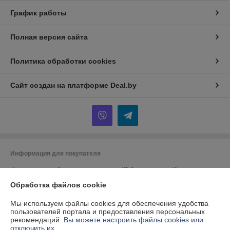
График работы
Полная версия сайта
Политика обработки cookies
Сайт создан на платформе Deal.by
Информация для покупателя
Индивидуальный предприниматель:
ИП Спиридонова Юлия
Анатольевна
г. Минск, ул. Гая, дом 20, кв. 3
Обработка файлов cookie
Регистрационный номер ЕГР: 190153422
Мы используем файлы cookies для обеспечения удобства
пользователей портала и предоставления персональных
УНП: 190153422
рекомендаций.
Вы можете настроить файлы cookies или
отключить их.