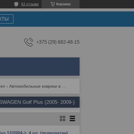
62 отзыва
Корзина
КТЫ
+375 (29) 682-48-15
gen
Автомобильные коврики в салон и багажник для volkswagen golf plus (2005- 2009-)
WAGEN Golf Plus (2005- 2009-)
us 12/2004->, 4 шт. (полиуретан)