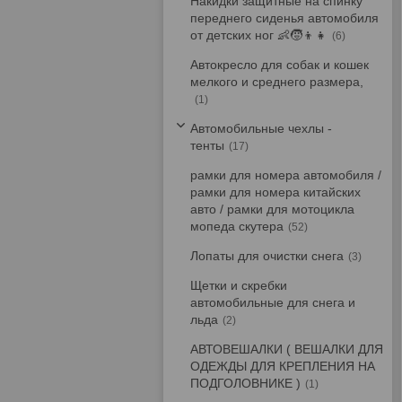
Накидки защитные на спинку
переднего сиденья автомобиля
от детских ног 👶🧒👦👧
6
Автокресло для собак и кошек
мелкого и среднего размера,
1
Автомобильные чехлы -
тенты
17
рамки для номера автомобиля /
рамки для номера китайских
авто / рамки для мотоцикла
мопеда скутера
52
Лопаты для очистки снега
3
Щетки и скребки
автомобильные для снега и
льда
2
АВТОВЕШАЛКИ ( ВЕШАЛКИ ДЛЯ
ОДЕЖДЫ ДЛЯ КРЕПЛЕНИЯ НА
ПОДГОЛОВНИКЕ )
1