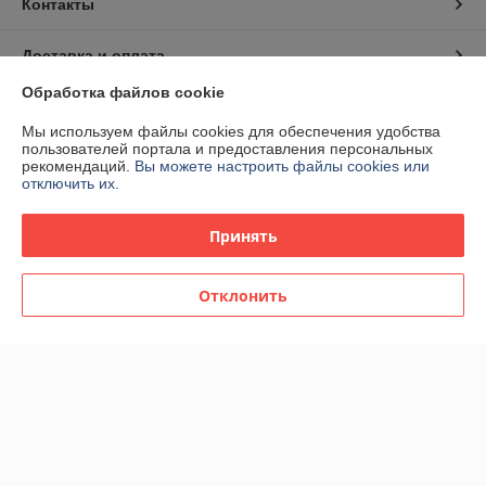
Контакты
Доставка и оплата
Обработка файлов cookie
График работы
Мы используем файлы cookies для обеспечения удобства
пользователей портала и предоставления персональных
Полная версия сайта
рекомендаций.
Вы можете настроить файлы cookies или
отключить их.
Политика обработки cookies
Принять
Сайт создан на платформе Deal.by
Отклонить
Информация для покупателя
Индивидуальный предприниматель:
ИП Спиридонова Юлия
Анатольевна
г. Минск, ул. Гая, дом 20, кв. 3