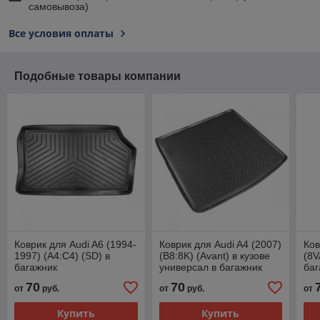
самовывоза)
Все условия оплаты
Подобные товары компании
Коврик для Audi A6 (1994-
Коврик для Audi A4 (2007)
Ков
1997) (A4:C4) (SD) в
(B8:8K) (Avant) в кузове
(8V
багажник
универсал в багажник
баг
полиуретановый глубокий
полиуретановый черный
по
70
70
от
руб.
от
руб.
от
черный серый бежевый
серый бежевый
се
Купить
Купить