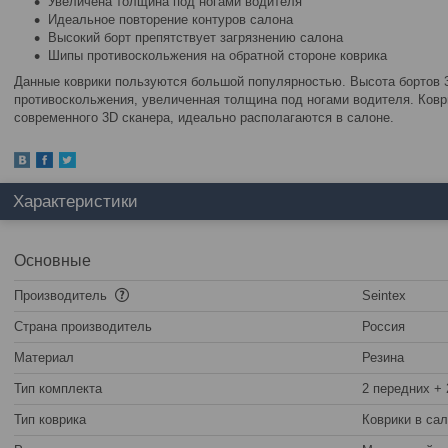
Увеличена толщина под ногами водителя
Идеальное повторение контуров салона
Высокий борт препятствует загрязнению салона
Шипы противоскольжения на обратной стороне коврика
Данные коврики пользуются большой популярностью. Высота бортов 3
противоскольжения, увеличенная толщина под ногами водителя. Ковр
современного 3D сканера, идеально располагаются в салоне.
Характеристики
Основные
Производитель
Seintex
Страна производитель
Россия
Материал
Резина
Тип комплекта
2 передних + 
Тип коврика
Коврики в са