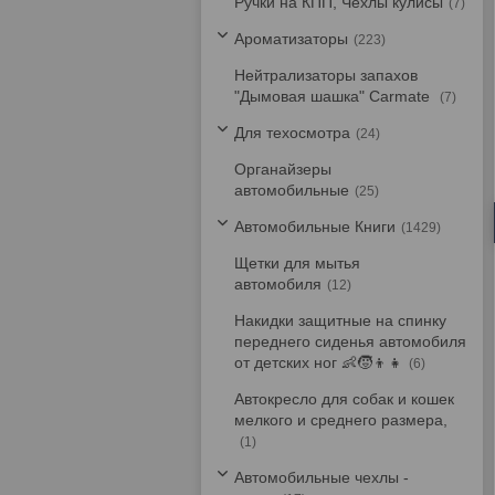
Ручки на КПП, Чехлы кулисы
7
Ароматизаторы
223
Нейтрализаторы запахов
"Дымовая шашка" Carmate
7
Для техосмотра
24
Органайзеры
автомобильные
25
Автомобильные Книги
1429
Щетки для мытья
автомобиля
12
Накидки защитные на спинку
переднего сиденья автомобиля
от детских ног 👶🧒👦👧
6
Автокресло для собак и кошек
мелкого и среднего размера,
1
Автомобильные чехлы -