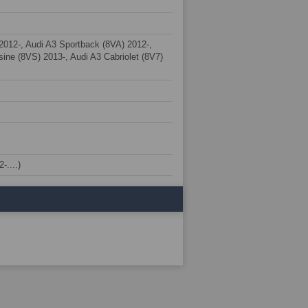
2012-, Audi A3 Sportback (8VA) 2012-,
ine (8VS) 2013-, Audi A3 Cabriolet (8V7)
-....)