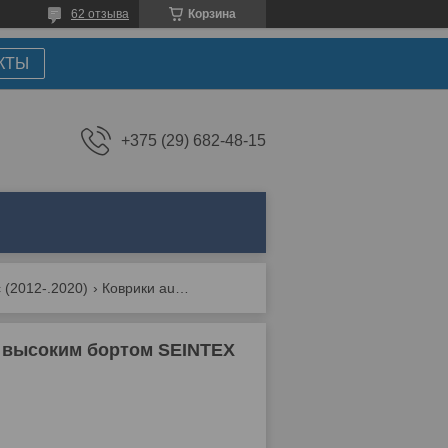
62 отзыва
Корзина
КТЫ
+375 (29) 682-48-15
 (2012-.2020)
Коврики audi a3 2012-2020 в салон резиновые с высоким бортом seintex 185225
с высоким бортом SEINTEX