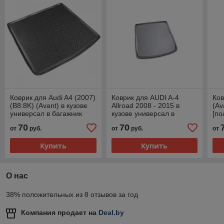
Коврик для Audi A4 (2007)
Коврик для AUDI A-4
Ков
(B8:8K) (Avant) в кузове
Allroad 2008 - 2015 в
(Av
универсал в багажник
кузове универсал в
[по
полиуретановый черный
багжник. (полиуретан)
се
70
70
от
руб.
от
руб.
от
серый бежевый
Купить
Купить
О нас
38% положительных из 8 отзывов за год
Компания продает на
Deal.by