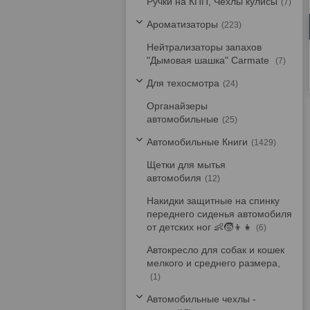
Ручки на КПП, Чехлы кулисы
7
Ароматизаторы
223
Нейтрализаторы запахов
"Дымовая шашка" Carmate
7
Для техосмотра
24
Органайзеры
автомобильные
25
Автомобильные Книги
1429
Щетки для мытья
автомобиля
12
Накидки защитные на спинку
переднего сиденья автомобиля
от детских ног 👶🧒👦👧
6
Автокресло для собак и кошек
мелкого и среднего размера,
1
Автомобильные чехлы -