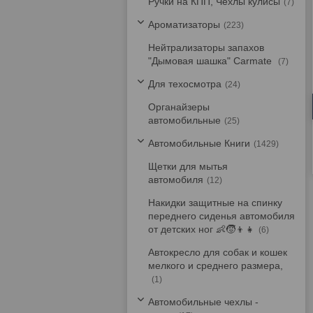
Ручки на КПП, Чехлы кулисы
7
Ароматизаторы
223
Нейтрализаторы запахов
"Дымовая шашка" Carmate
7
Для техосмотра
24
Органайзеры
автомобильные
25
Автомобильные Книги
1429
Щетки для мытья
автомобиля
12
Накидки защитные на спинку
переднего сиденья автомобиля
от детских ног 👶🧒👦👧
6
Автокресло для собак и кошек
мелкого и среднего размера,
1
Автомобильные чехлы -