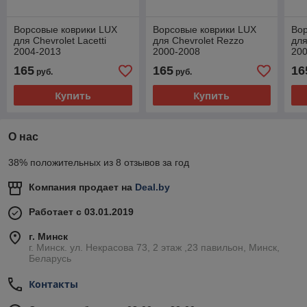
Ворсовые коврики LUX
Ворсовые коврики LUX
Вор
для Chevrolet Lacetti
для Chevrolet Rezzo
для
2004-2013
2000-2008
20
165
165
16
руб.
руб.
Купить
Купить
О нас
38% положительных из 8 отзывов за год
Компания продает на
Deal.by
Работает с 03.01.2019
г. Минск
г. Минск. ул. Некрасова 73, 2 этаж ,23 павильон, Минск,
Беларусь
Контакты