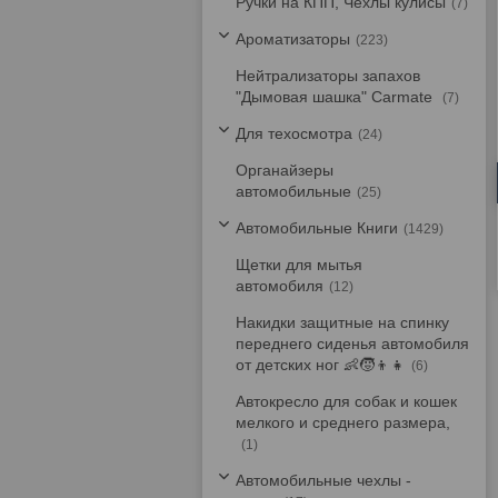
Ручки на КПП, Чехлы кулисы
7
Ароматизаторы
223
Нейтрализаторы запахов
"Дымовая шашка" Carmate
7
Для техосмотра
24
Органайзеры
автомобильные
25
Автомобильные Книги
1429
Щетки для мытья
автомобиля
12
Накидки защитные на спинку
переднего сиденья автомобиля
от детских ног 👶🧒👦👧
6
Автокресло для собак и кошек
мелкого и среднего размера,
1
Автомобильные чехлы -