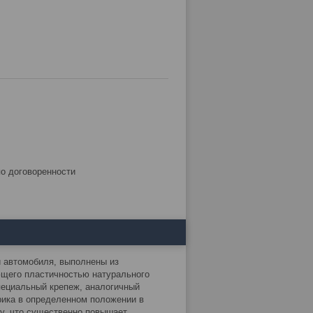
по договоренности
 автомобиля, выполнены из
ющего пластичностью натурального
пециальный крепеж, аналогичный
рика в определенном положении в
лу, что существенно повышает