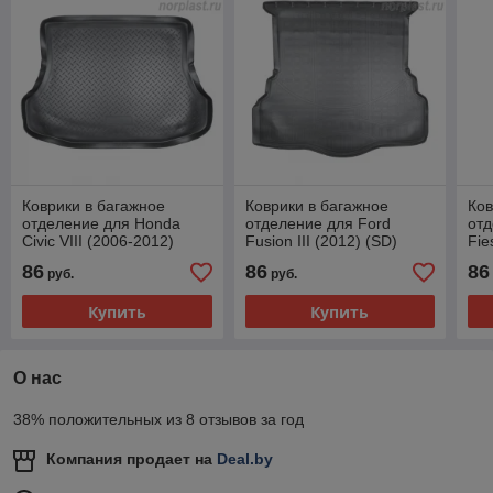
Коврики в багажное
Коврики в багажное
Ков
отделение для Honda
отделение для Ford
отд
Civic VIII (2006-2012)
Fusion III (2012) (SD)
Fie
(EU)FD1) (SD) (4 двери)
86
86
86
руб.
руб.
Купить
Купить
О нас
38% положительных из 8 отзывов за год
Компания продает на
Deal.by