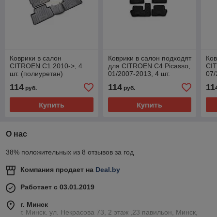
Коврики в салон
Коврики в салон подходят
Ков
CITROEN C1 2010->, 4
для CITROEN C4 Picasso,
CI
шт. (полиуретан)
01/2007-2013, 4 шт.
07/
(полиуретан)
(по
114
114
11
руб.
руб.
Купить
Купить
О нас
38% положительных из 8 отзывов за год
Компания продает на
Deal.by
Работает с 03.01.2019
г. Минск
г. Минск. ул. Некрасова 73, 2 этаж ,23 павильон, Минск,