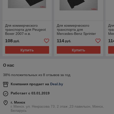
Для коммерческого
Для коммерческого
Для
транспорта для Peugeot
транспорта для
тра
Boxer 2007-н.в.
Mercedes-Benz Sprinter
Mer
2008-н.в.
CLA
108
114
11
руб.
руб.
Купить
Купить
О нас
38% положительных из 8 отзывов за год
Компания продает на
Deal.by
Работает с 03.01.2019
г. Минск
г. Минск. ул. Некрасова 73, 2 этаж ,23 павильон, Минск,
Беларусь