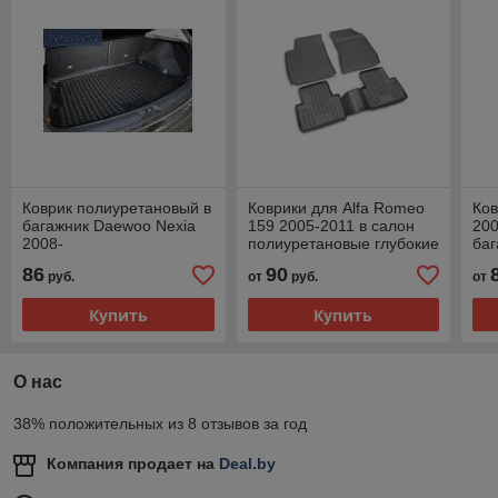
Коврик полиуретановый в
Коврики для Alfa Romeo
Ков
багажник Daewoo Nexia
159 2005-2011 в салон
200
2008-
полиуретановые глубокие
баг
по
86
90
руб.
от
руб.
от
се
Купить
Купить
О нас
38% положительных из 8 отзывов за год
Компания продает на
Deal.by