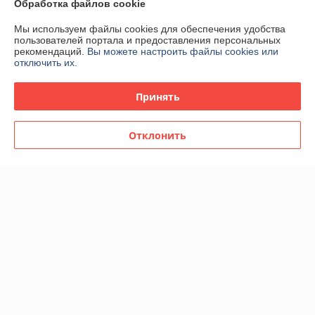
Обработка файлов cookie
Доставка и оплата
Мы используем файлы cookies для обеспечения удобства
пользователей портала и предоставления персональных
График работы
рекомендаций.
Вы можете настроить файлы cookies или
отключить их.
Полная версия сайта
Принять
Политика обработки cookies
Отклонить
Сайт создан на платформе Deal.by
Информация для покупателя
Индивидуальный предприниматель:
ИП Спиридонова Юлия
Анатольевна
г. Минск, ул. Гая, дом 20, кв. 3
Регистрационный номер ЕГР: 190153422