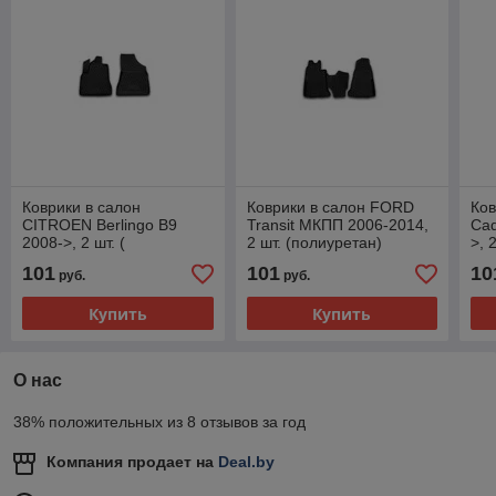
Коврики в салон
Коврики в салон FORD
Ков
CITROEN Berlingo B9
Transit МКПП 2006-2014,
Cad
2008->, 2 шт. (
2 шт. (полиуретан)
>, 
полиуретан)
101
101
10
руб.
руб.
Купить
Купить
О нас
38% положительных из 8 отзывов за год
Компания продает на
Deal.by