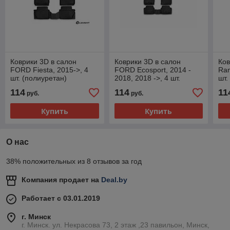
Коврики 3D в салон
Коврики 3D в салон
Ков
FORD Fiesta, 2015->, 4
FORD Ecosport, 2014 -
Ran
шт. (полиуретан)
2018, 2018 ->, 4 шт.
шт.
(полиуретан)
114
114
11
руб.
руб.
Купить
Купить
О нас
38% положительных из 8 отзывов за год
Компания продает на
Deal.by
Работает с 03.01.2019
г. Минск
г. Минск. ул. Некрасова 73, 2 этаж ,23 павильон, Минск,