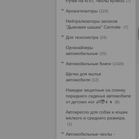
Ручки на КПП, Чехлы кулисы
7
Ароматизаторы
223
Нейтрализаторы запахов
"Дымовая шашка" Carmate
7
Для техосмотра
24
Органайзеры
автомобильные
25
Автомобильные Книги
1429
Щетки для мытья
автомобиля
12
Накидки защитные на спинку
переднего сиденья автомобиля
от детских ног 👶🧒👦👧
6
Автокресло для собак и кошек
мелкого и среднего размера,
1
Автомобильные чехлы -