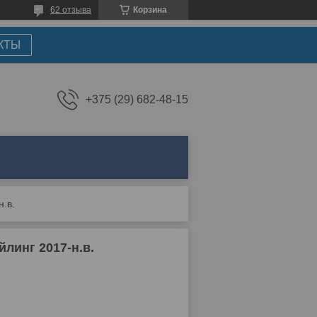
62 отзыва
Корзина
КТЫ
+375 (29) 682-48-15
н.в.
линг 2017-н.в.