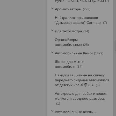
Ручки на КПП, Чехлы кулисы
7
Ароматизаторы
223
Нейтрализаторы запахов
"Дымовая шашка" Carmate
7
Для техосмотра
24
Органайзеры
автомобильные
25
Автомобильные Книги
1429
Щетки для мытья
автомобиля
12
Накидки защитные на спинку
переднего сиденья автомобиля
от детских ног 👶🧒👦👧
6
Автокресло для собак и кошек
мелкого и среднего размера,
1
Автомобильные чехлы -