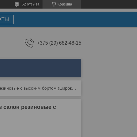
62 отзыва
Корзина
КТЫ
+375 (29) 682-48-15
Коврики для ford explorer v (до 3,5л) 2010-2015 в салон резиновые с высоким бортом (широкая площадка
 в салон резиновые с