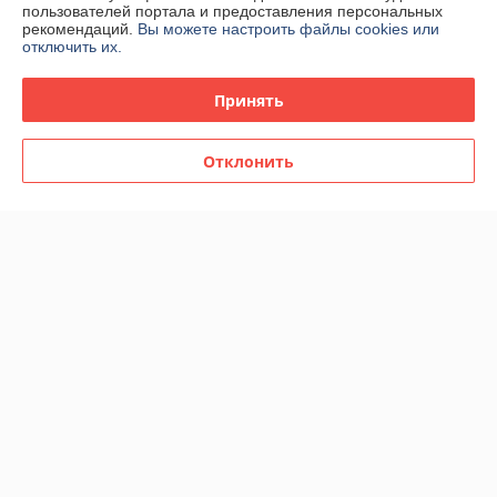
пользователей портала и предоставления персональных
Покупатель
19.07.2026
рекомендаций.
Вы можете настроить файлы cookies или
отключить их.
Отлично
Сделка подтверждена через корзину
Принять
Показать все отзывы
Отклонить
О нас
Контакты
Доставка и оплата
График работы
Полная версия сайта
Политика обработки cookies