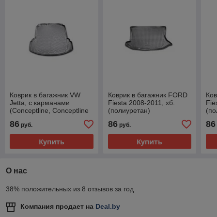
Коврик в багажник VW
Коврик в багажник FORD
Ков
Jetta, с карманами
Fiesta 2008-2011, хб.
Fie
(Conceptline, Conceptline
(полиуретан)
(по
Plus, Trendline), 2011-
86
86
86
руб.
руб.
2015, 2015->, сед.
(полиуретан)
Купить
Купить
О нас
38% положительных из 8 отзывов за год
Компания продает на
Deal.by