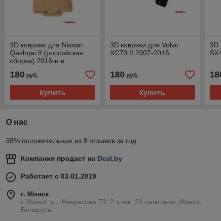
3D коврики для Nissan
3D коврики для Volvo
3D 
Qashqai II (российская
XC70 II 2007-2016
SX4
сборка) 2016-н.в.
180
180
18
руб.
руб.
Купить
Купить
О нас
38% положительных из 8 отзывов за год
Компания продает на
Deal.by
Работает с 03.01.2019
г. Минск
г. Минск. ул. Некрасова 73, 2 этаж ,23 павильон, Минск,
Беларусь