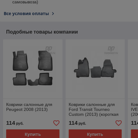
самовывоза)
Все условия оплаты
Подобные товары компании
Коврики салонные для
Коврики салонные для
Ков
Peugeot 2008 (2013)
Ford Transit Tourneo
IVE
Custom (2013) (короткая
(20
база) (пер) пар
114
114
11
руб.
руб.
Купить
Купить