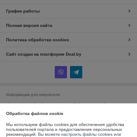
График работы
Полная версия сайта
Политика обработки cookies
Сайт создан на платформе Deal.by
Информация для покупателя
Индивидуальный предприниматель:
ИП Спиридонова Юлия
Анатольевна
Обработка файлов cookie
г. Минск, ул. Гая, дом 20, кв. 3
Регистрационный номер ЕГР: 190153422
Мы используем файлы cookies для обеспечения удобства
пользователей портала и предоставления персональных
УНП: 190153422
рекомендаций.
Вы можете настроить файлы cookies или