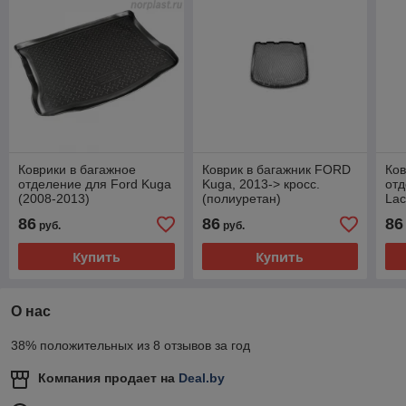
Коврики в багажное
Коврик в багажник FORD
Ков
отделение для Ford Kuga
Kuga, 2013-> кросс.
отд
(2008-2013)
(полиуретан)
Lac
86
86
86
руб.
руб.
Купить
Купить
О нас
38% положительных из 8 отзывов за год
Компания продает на
Deal.by