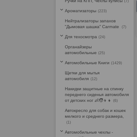
Ручки на КПП, Чехлы кулисы
7
Ароматизаторы
223
Нейтрализаторы запахов
"Дымовая шашка" Carmate
7
Для техосмотра
24
Органайзеры
автомобильные
25
Автомобильные Книги
1429
Щетки для мытья
автомобиля
12
Накидки защитные на спинку
переднего сиденья автомобиля
от детских ног 👶🧒👦👧
6
Автокресло для собак и кошек
мелкого и среднего размера,
1
Автомобильные чехлы -