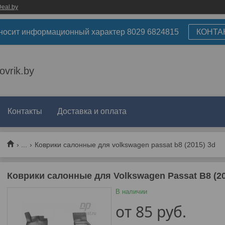
eal.by
носит информационный характер 8029 6824815
КОНТА
ovrik.by
Контакты
Доставка и оплата
...
Коврики салонные для volkswagen passat b8 (2015) 3d
Коврики салонные для Volkswagen Passat B8 (20
В наличии
от
85
руб.