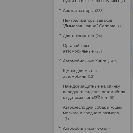
Ручки на КПП, Чехлы кулисы
7
Ароматизаторы
223
Нейтрализаторы запахов
"Дымовая шашка" Carmate
7
Для техосмотра
24
Органайзеры
автомобильные
25
Автомобильные Книги
1429
Щетки для мытья
автомобиля
12
Накидки защитные на спинку
переднего сиденья автомобиля
от детских ног 👶🧒👦👧
6
Автокресло для собак и кошек
мелкого и среднего размера,
1
Автомобильные чехлы -