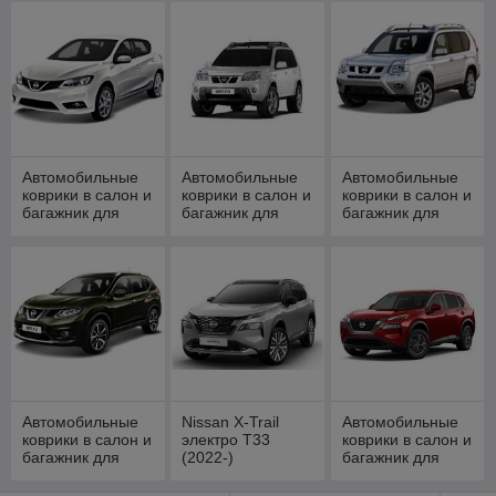
2014-н.в.
III 2014-н.в.
(2004-)
Автомобильные
Автомобильные
Автомобильные
коврики в салон и
коврики в салон и
коврики в салон и
багажник для
багажник для
багажник для
NISSAN Tiida
NISSAN X-Trail
NISSAN X-Trail
(C13) 2015-н.в.
(T30)(2001-2007)
(T31)(2007-)
Автомобильные
Nissan X-Trail
Автомобильные
коврики в салон и
электро T33
коврики в салон и
багажник для
(2022-)
багажник для
NISSAN X-Trail
автомобильные
Nissan Rogue
(T32) 2015-
коврики в салон и
2021-