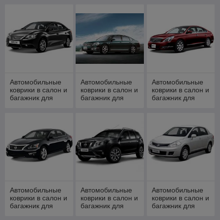
II (английская
II (российская
Qashqai+2
сборка) 2014-
сборка) 2016-н.в.
(2008-)
2016
Автомобильные
Автомобильные
Автомобильные
коврики в салон и
коврики в салон и
коврики в салон и
багажник для
багажник для
багажник для
NISSAN Sentra
NISSAN Teana
NISSAN Teana
2014-н.в.
(2003-2008)
(2008-)
Автомобильные
Автомобильные
Автомобильные
коврики в салон и
коврики в салон и
коврики в салон и
багажник для
багажник для
багажник для
NISSAN Teana
NISSAN Terrano
NISSAN Tiida